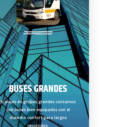
BUSES GRANDES
Si viajas en grupos grandes contamos
con buses bien equipados con el
máximo confort para largos
recorridos.