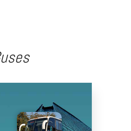
dotados de tecnología que ofrece
Seguridad y cumplimiento de
normas ambientales.
Buses