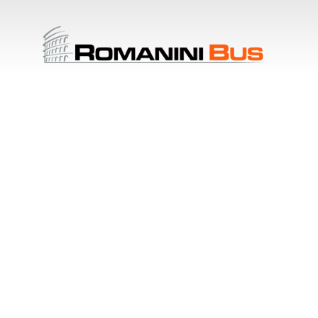
RomaniniBus es una empre
55 años de experiencia en el
transporte privado de perso
Acompañándote desde