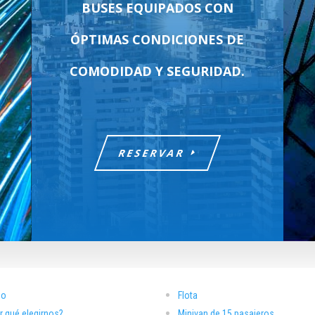
BUSES EQUIPADOS CON
ÓPTIMAS CONDICIONES DE
COMODIDAD Y SEGURIDAD.
RESERVAR
io
Flota
r qué elegirnos?
Minivan de 15 pasajeros