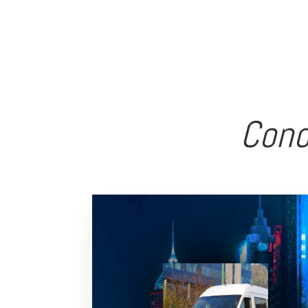
buses, al mismo tiempo facilitamos
tu experiencia de viaje.
Cono