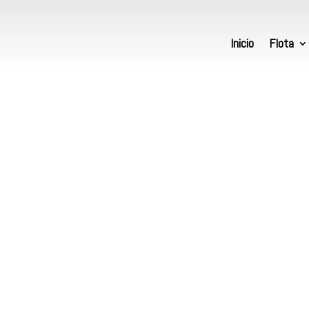
Inicio
Flota
Seleccione el Tipo de Via
sa con más de
Solo Ida
 rubro del
Ida y Vuelta
nas.